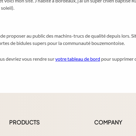
 voici mon site. J’habite à Bordeaux, j’ai un super chien baptisé Russ
soleil).
sé de proposer au public des machins-trucs de qualité depuis lor
sortes de bidules supers pour la communauté bouzemontoise.
ous devriez vous rendre sur
votre tableau de bord
pour supprimer c
PRODUCTS
COMPANY