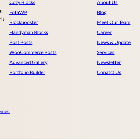
Cozy Blocks
About Us
Ut
FotaWP
Blog
ris
Blockbooster
Meet Our Team
Handyman Blocks
Career
Post Posts
News & Update
WooCommerce Posts
Services
Advanced Gallery
Newsletter
Portfolio Builder
Conatct Us
mes.