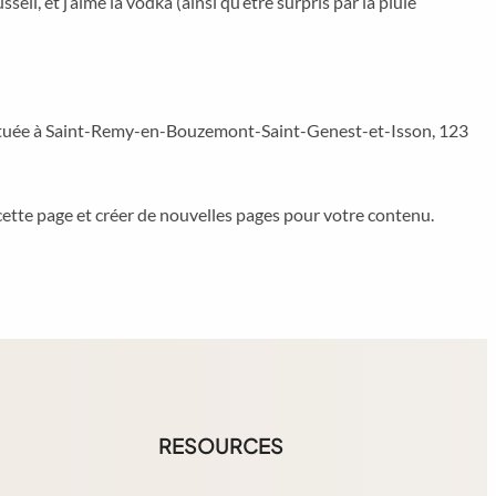
ell, et j’aime la vodka (ainsi qu’être surpris par la pluie
s. Située à Saint-Remy-en-Bouzemont-Saint-Genest-et-Isson, 123
ette page et créer de nouvelles pages pour votre contenu.
RESOURCES